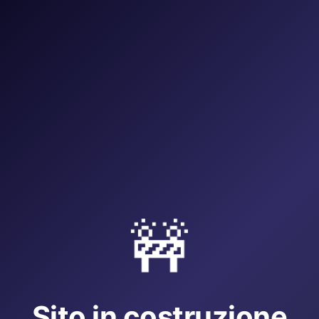
🚧
Sito in costruzione