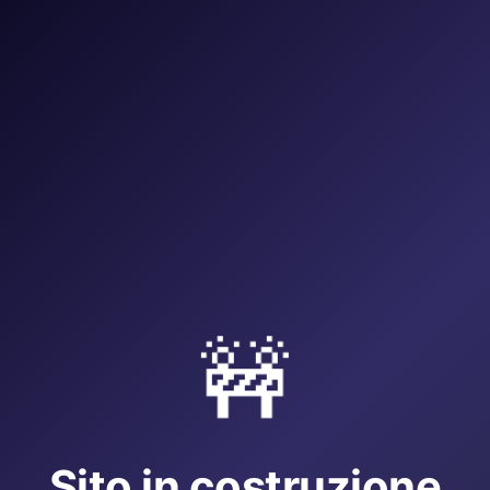
🚧
Sito in costruzione