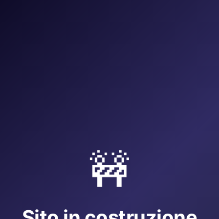
🚧
Sito in costruzione