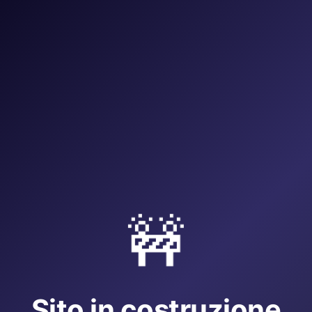
🚧
Sito in costruzione