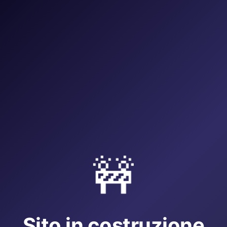
🚧
Sito in costruzione