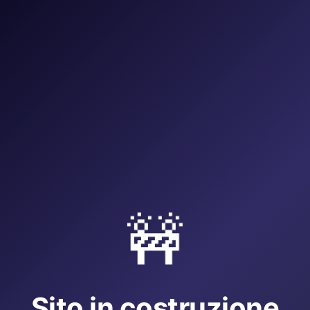
🚧
Sito in costruzione