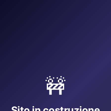
🚧
Sito in costruzione