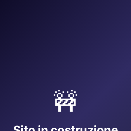
🚧
Sito in costruzione