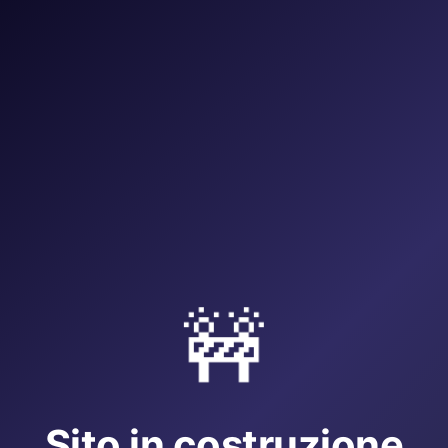
🚧
Sito in costruzione