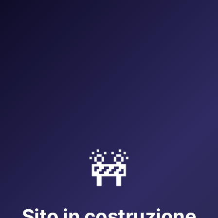
🚧
Sito in costruzione