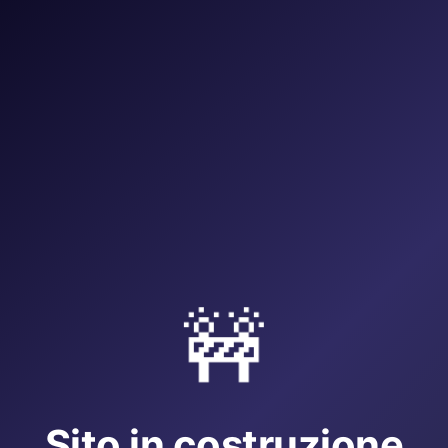
🚧
Sito in costruzione