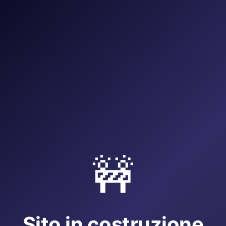
🚧
Sito in costruzione