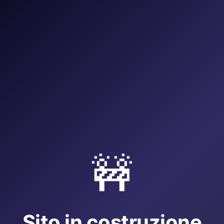
🚧
Sito in costruzione