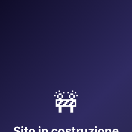
🚧
Sito in costruzione