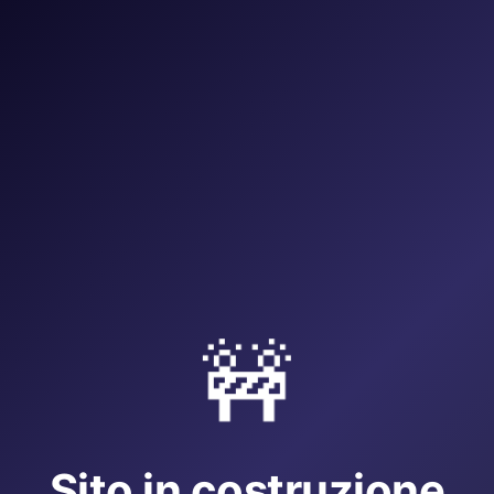
🚧
Sito in costruzione