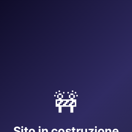
🚧
Sito in costruzione