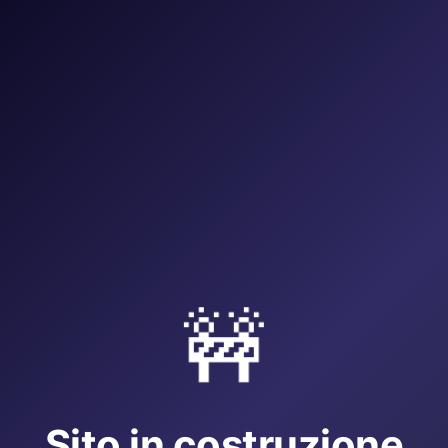
🚧
Sito in costruzione