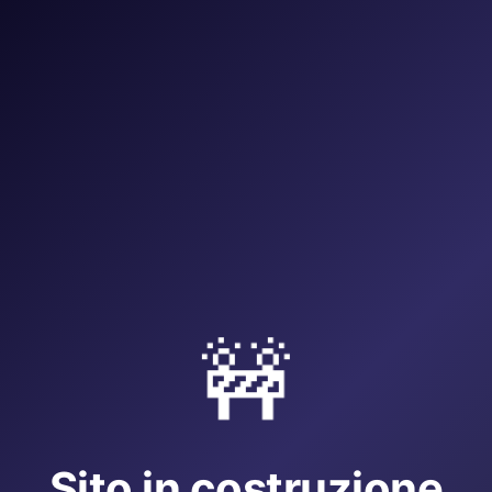
🚧
Sito in costruzione