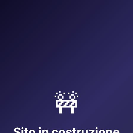
🚧
Sito in costruzione