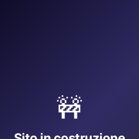
🚧
Sito in costruzione