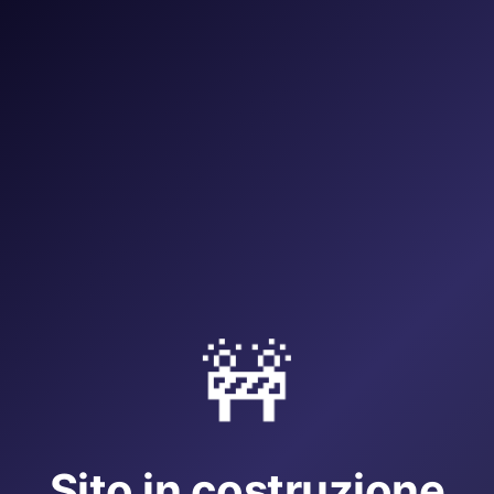
🚧
Sito in costruzione