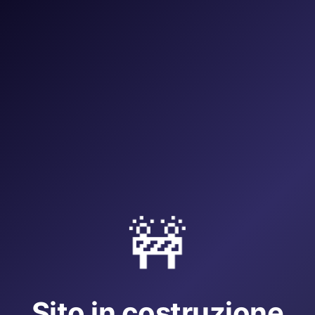
🚧
Sito in costruzione