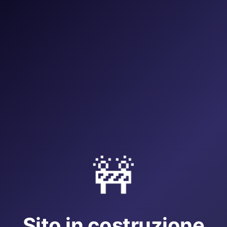
🚧
Sito in costruzione