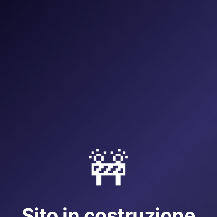
🚧
Sito in costruzione