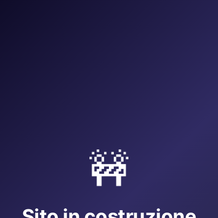
🚧
Sito in costruzione