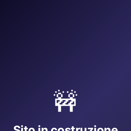
🚧
Sito in costruzione