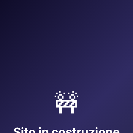
🚧
Sito in costruzione