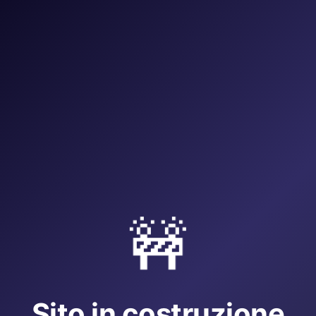
🚧
Sito in costruzione