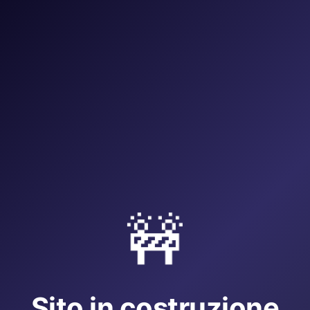
🚧
Sito in costruzione