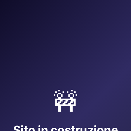
🚧
Sito in costruzione