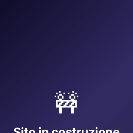
🚧
Sito in costruzione