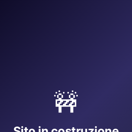
🚧
Sito in costruzione