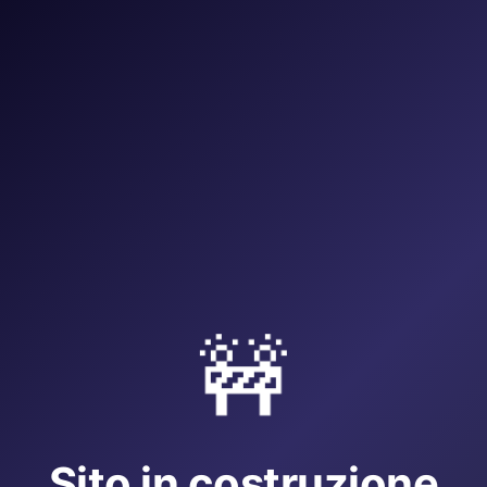
🚧
Sito in costruzione