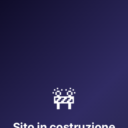
🚧
Sito in costruzione