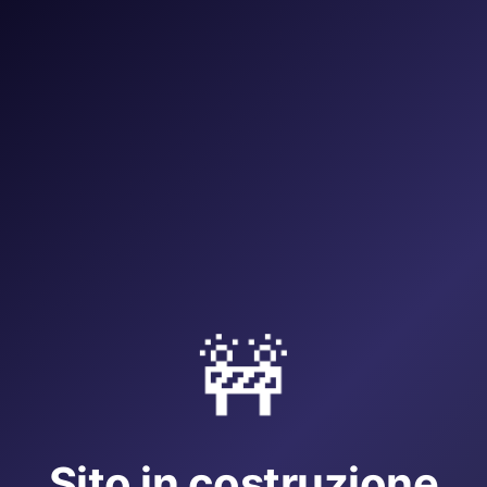
🚧
Sito in costruzione