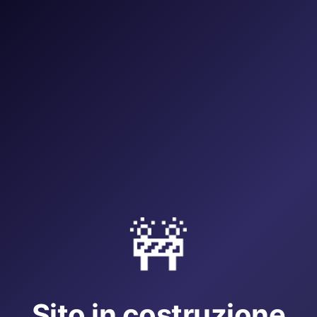
🚧
Sito in costruzione