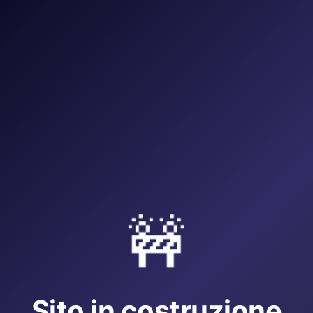
🚧
Sito in costruzione