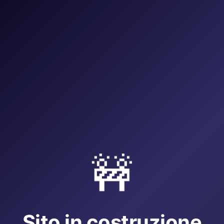
🚧
Sito in costruzione