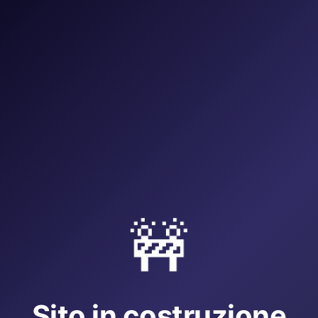
🚧
Sito in costruzione