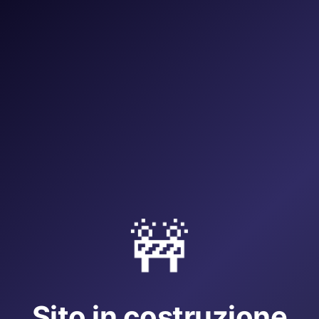
🚧
Sito in costruzione