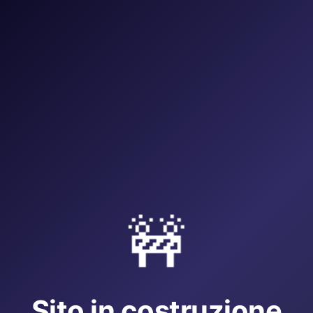
🚧
Sito in costruzione