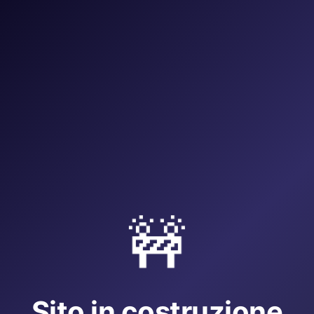
🚧
Sito in costruzione