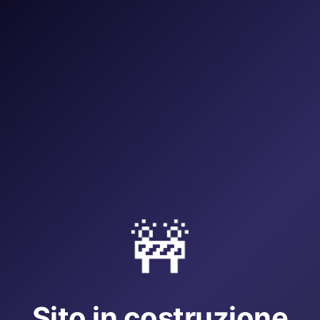
🚧
Sito in costruzione