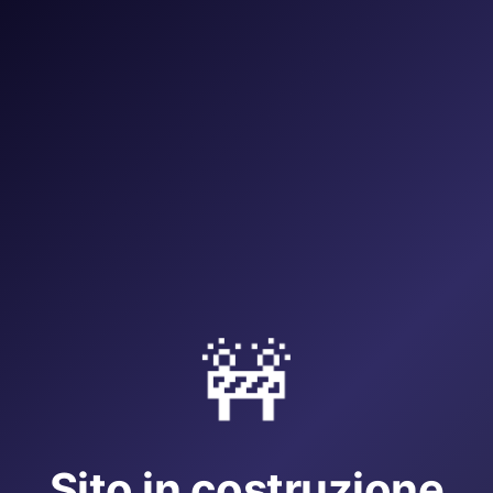
🚧
Sito in costruzione