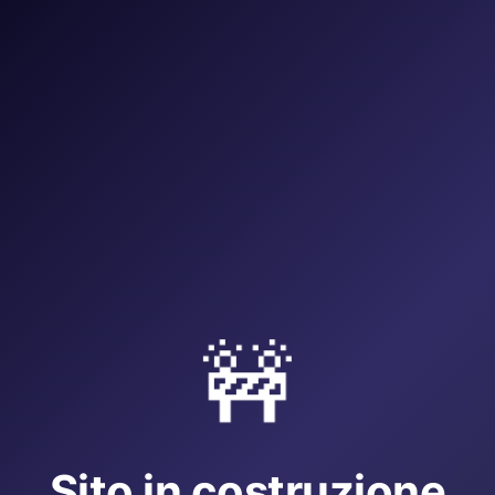
🚧
Sito in costruzione