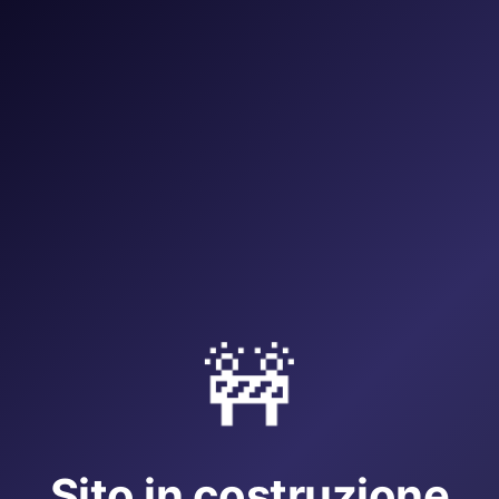
🚧
Sito in costruzione