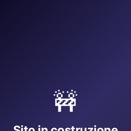
🚧
Sito in costruzione