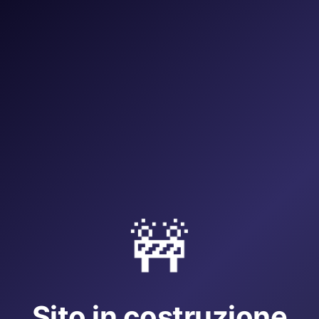
🚧
Sito in costruzione