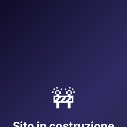
🚧
Sito in costruzione