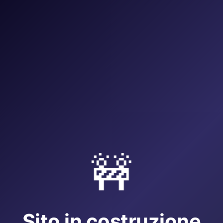
🚧
Sito in costruzione